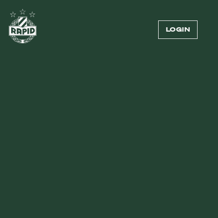
LOGIN
Externer Inhalt
Zum Anzeigen von Videos benötigen wir deine
Zustimmung zur Datenübermittlung an Vimeo.
Mehr dazu in unserer
Datenschutzerklärung
.
COOKIE-EINSTELLUNGEN ÖFFNEN