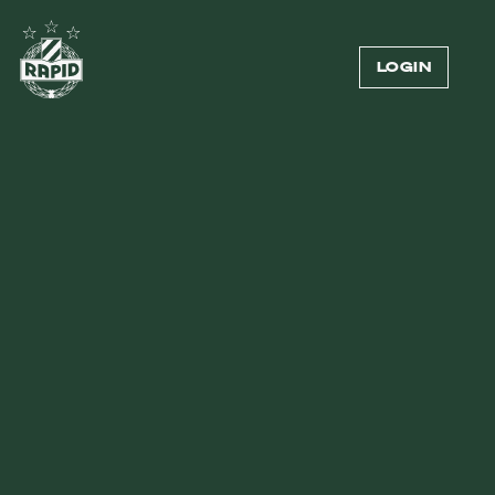
LOGIN
Externer Inhalt
Zum Anzeigen von Videos benötigen wir deine
Zustimmung zur Datenübermittlung an Vimeo.
Mehr dazu in unserer
Datenschutzerklärung
.
COOKIE-EINSTELLUNGEN ÖFFNEN