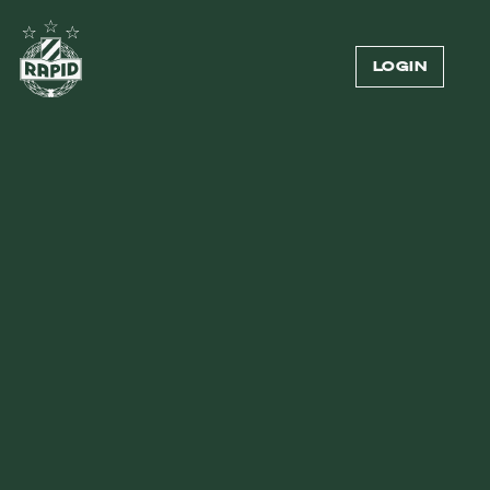
LOGIN
Externer Inhalt
Zum Anzeigen von Videos benötigen wir deine
Zustimmung zur Datenübermittlung an Vimeo.
Mehr dazu in unserer
Datenschutzerklärung
.
COOKIE-EINSTELLUNGEN ÖFFNEN