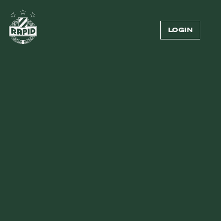
LOGIN
Externer Inhalt
Zum Anzeigen von Videos benötigen wir deine
Zustimmung zur Datenübermittlung an Vimeo.
Mehr dazu in unserer
Datenschutzerklärung
.
COOKIE-EINSTELLUNGEN ÖFFNEN