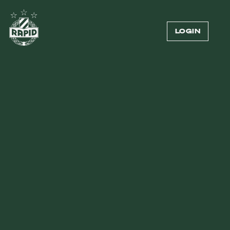
LOGIN
AKTUELLES
Alle
Rapidler
UEFA Conference League
Verein
Spielbericht
Rapid TV