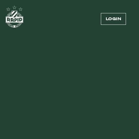
LOGIN
TRIKOT 2026/27
IM STIL DER JUGEND.
IM STIL DER STADT.
ZU DEN TRIKOTS