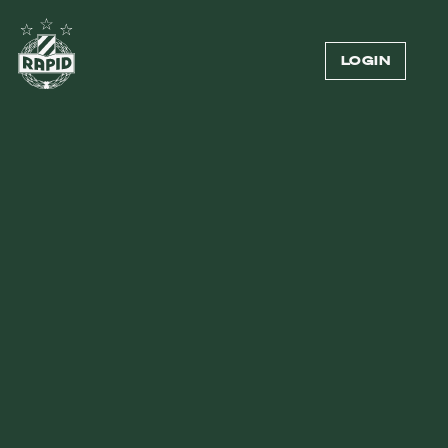
LOGIN
ALLE VIDEOS
1810
1
2
3
...
91