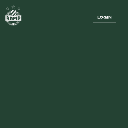
LOGIN
10.05.2026
—
ADMIRAL BUNDESLIGA
NIEDERLAGE IM 350. DERBY
Dem heutigen Muttertag alle Ehre machte die
Spielpaarung der 31. Runde der ADMIRAL
Bundesliga: Das
350. Wiener Derby
ging im mit
25.500 Fans ausverkauften Allianz Stadion über die
Bühne. Nach dem enttäuschenden Ergebnis am