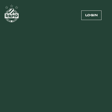
LOGIN
Externer Inhalt
Zum Anzeigen von Videos benötigen wir deine
Zustimmung zur Datenübermittlung an Vimeo.
Mehr dazu in unserer
Datenschutzerklärung
.
COOKIE-EINSTELLUNGEN ÖFFNEN