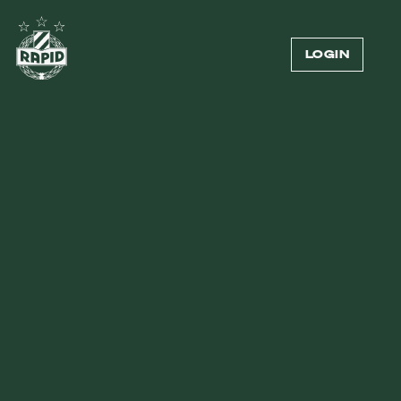
LOGIN
19.05.2026
—
RAPIDLER
DOPPELSIEG IN
ZWEIKAMPFBILANZ
Cvetković & Raux-Yao mit den
besten Werten der Bundesliga-
Saison: