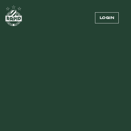
LOGIN
13.05.2026
—
RAPIDLERINNEN
FRAUEN IM FOKUS:
MEDIENTERMIN IM ALLIANZ
STADION