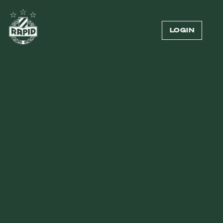
LOGIN
29.06.2026
—
RAPIDLER II
ADMIRAL 2. LIGA:
SPIELTERMINE FIXIERT
Die Spieltermine der ADMIRAL 2.
Liga stehen nun fest - Rapid II startet
auswärts gegen die Admira