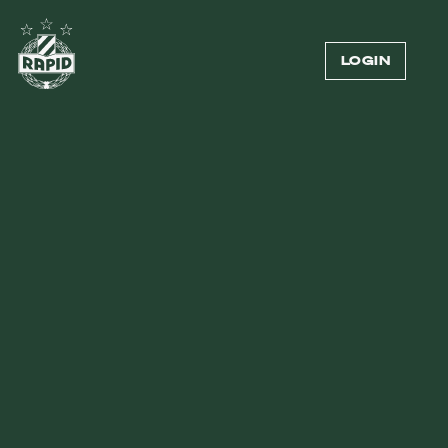
LOGIN
27.06.2026
—
VEREIN
MIT DEM RADL VOM
RUHRPOTT NACH
HÜTTELDORF
Deutsche Fußballfans aus Duisburg