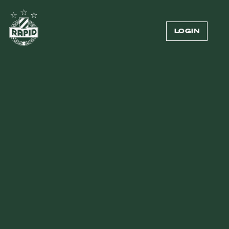
LOGIN
06.07.2026
—
RAPIDLER
VIDEOS ZUM
TESTSPIELDOPPEL
Die Highlights der Partien gegen
Pardubice und Rapid Bukarest plus
Interview mit dem Cheftrainer: