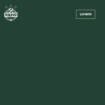
LOGIN
SK RAPID U8
KADER