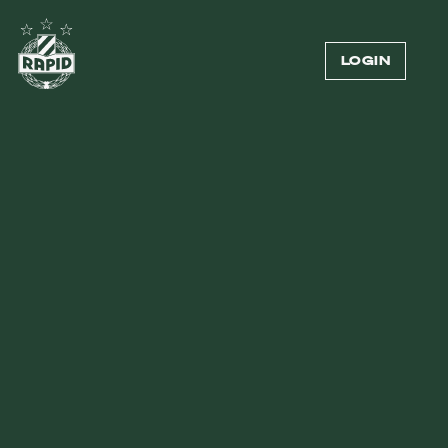
LOGIN
TRIKOT 2026/27
IM STIL DER JUGEND.
IM STIL DER STADT.
ZU DEN TRIKOTS